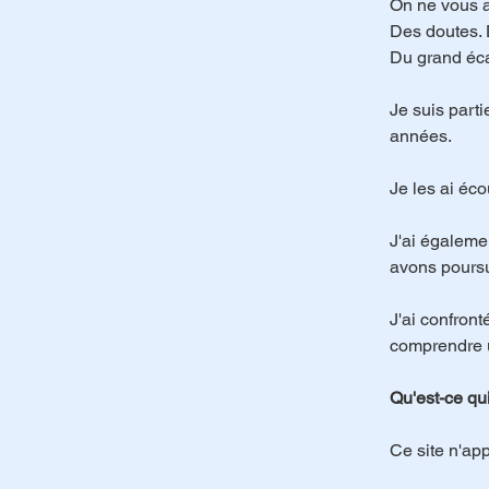
On ne vous a
Des doutes. 
Du grand éca
Je suis part
années.
Je les ai éc
J'ai égalemen
avons poursu
J'ai confront
comprendre u
Qu'est-ce qui
Ce site n'app