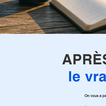
APRÈS
le v
On vous a par