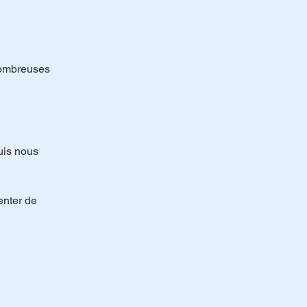
 nombreuses
uis nous
tenter de