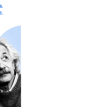
S.
E.